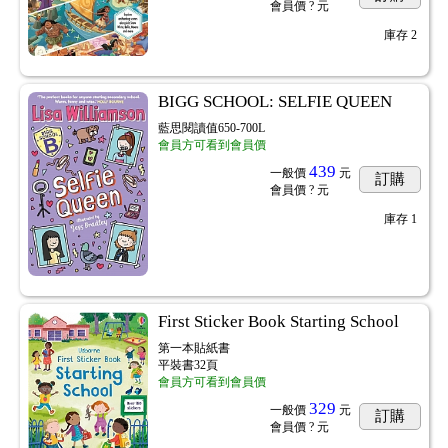
會員價
? 元
庫存
2
BIGG SCHOOL: SELFIE QUEEN
藍思閱讀值650-700L
會員方可看到會員價
439
一般價
元
訂購
會員價
? 元
庫存
1
First Sticker Book Starting School
第一本貼紙書
平裝書32頁
會員方可看到會員價
329
一般價
元
訂購
會員價
? 元