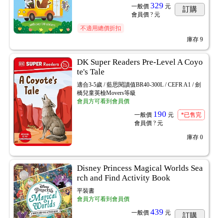
329
一般價
元
訂購
會員價
? 元
不適用總價折扣
庫存
9
DK Super Readers Pre-Level A Coyo
te's Tale
適合3-5歲 / 藍思閱讀值BR40-300L / CEFR A1 / 劍
橋兒童英檢Movers等級
會員方可看到會員價
190
一般價
元
*已售完
會員價
? 元
庫存
0
Disney Princess Magical Worlds Sea
rch and Find Activity Book
平裝書
會員方可看到會員價
439
一般價
元
訂購