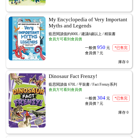
My Encyclopedia of Very Important
Myths and Legends
藍思閱讀值約800L / 建議6歲以上 / 精裝書
會員方可看到會員價
950
一般價
元
*已售完
會員價
? 元
庫存
0
Dinosaur Fact Frenzy!
藍思閱讀值 670L / 平裝書 / Fact Frenzy系列
會員方可看到會員價
304
一般價
元
*已售完
會員價
? 元
庫存
0