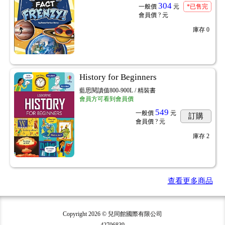
304
一般價
元
*已售完
會員價
? 元
庫存
0
History for Beginners
藍思閱讀值800-900L / 精裝書
會員方可看到會員價
549
一般價
元
訂購
會員價
? 元
庫存
2
查看更多商品
Copyright 2026 © 兒同館國際有限公司
42706839